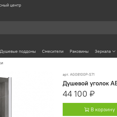
сный центр
Душевые поддоны
Смесители
Раковины
Зеркала
ки
арт.
AG08100P-S71
Душевой уголок A
44 100 ₽
В корзину