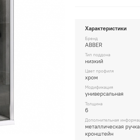
Характеристики
Бренд
ABBER
Тип поддона
низкий
Цвет профиля
хром
Модификация
универсальная
Толщина
6
Дополнительная информа
металлическая ручка
кронштейн