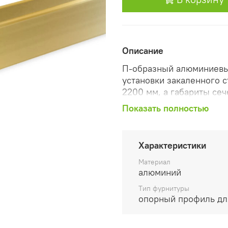
Описание
П-образный алюминиевы
установки закаленного с
2200 мм, а габариты сеч
профиля подвергнута по
Показать полностью
что обеспечивает ориги
с разнообразием стилей
Характеристики
Профиль не включает в 
обеспечения герметично
Материал
специализированный мо
алюминий
Tип фурнитуры
Универсальность и прос
опорный профиль дл
незаменимым выбором д
ограждений и перегородо