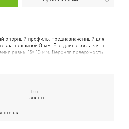
й опорный профиль, предназначенный для
текла толщиной 8 мм. Его длина составляет
ения равны 19×13 мм. Верхняя поверхность
лировке, приобретя красивый золотой оттенок,
нальный внешний вид и гармонично сочетается
 интерьеров.
себя уплотнительные материалы, поэтому для
сти соединений рекомендуется применять
Цвет
нтажный силикон.
золото
тота монтажа делают этот профиль
я стекла
ля реализации проектов стеклянных
к, обеспечивая их надежность и эстетичность.